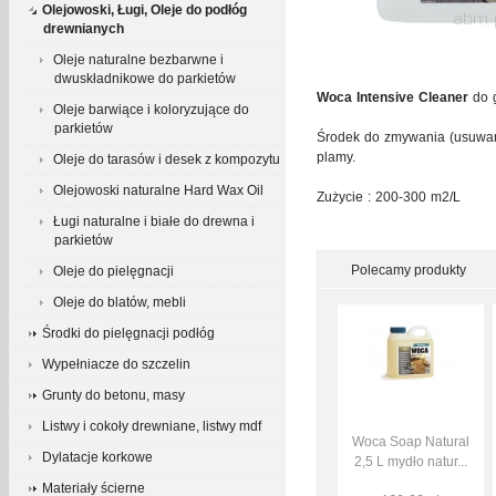
Olejowoski, Ługi, Oleje do podłóg
drewnianych
Oleje naturalne bezbarwne i
dwuskładnikowe do parkietów
Woca Intensive Cleaner
do g
Oleje barwiące i koloryzujące do
parkietów
Środek do zmywania (usuwani
plamy.
Oleje do tarasów i desek z kompozytu
Olejowoski naturalne Hard Wax Oil
Zużycie : 200-300 m2/L
Ługi naturalne i białe do drewna i
parkietów
Polecamy produkty
Oleje do pielęgnacji
Oleje do blatów, mebli
Środki do pielęgnacji podłóg
Wypełniacze do szczelin
Grunty do betonu, masy
Listwy i cokoły drewniane, listwy mdf
Woca Soap Natural
Dylatacje korkowe
2,5 L mydło natur...
Materiały ścierne