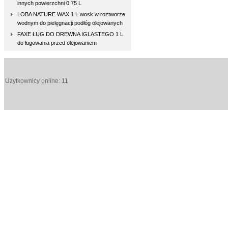
innych powierzchni 0,75 L
LOBA NATURE WAX 1 L wosk w roztworze
wodnym do pielęgnacji podłóg olejowanych
FAXE ŁUG DO DREWNA IGLASTEGO 1 L
do ługowania przed olejowaniem
Użytkownicy online: 11