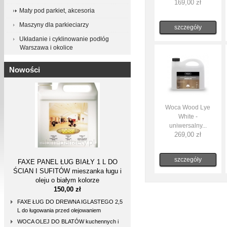
169,00 zł
Maty pod parkiet, akcesoria
Maszyny dla parkieciarzy
szczegóły
Układanie i cyklinowanie podłóg
Warszawa i okolice
Nowości
Woca Wood Lye
White -
uniwersalny...
269,00 zł
szczegóły
FAXE PANEL ŁUG BIAŁY 1 L DO
ŚCIAN I SUFITÓW mieszanka ługu i
oleju o białym kolorze
150,00 zł
FAXE ŁUG DO DREWNA IGLASTEGO 2,5
L do ługowania przed olejowaniem
WOCA OLEJ DO BLATÓW kuchennych i