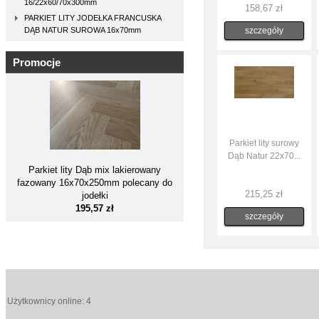
16/22x60/70x300mm
158,67 zł
PARKIET LITY JODEŁKA FRANCUSKA
DĄB NATUR SUROWA 16x70mm
szczegóły
Promocje
Parkiet lity surowy
Dąb Natur 22x70...
Parkiet lity Dąb mix lakierowany
fazowany 16x70x250mm polecany do
215,25 zł
jodełki
195,57 zł
szczegóły
Użytkownicy online: 4