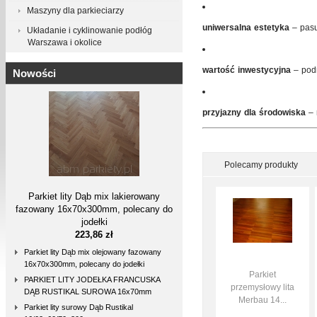
Maszyny dla parkieciarzy
uniwersalna estetyka
– pasu
Układanie i cyklinowanie podłóg
Warszawa i okolice
wartość inwestycyjna
– podn
Nowości
przyjazny dla środowiska
– 
Polecamy produkty
Parkiet lity Dąb mix lakierowany
fazowany 16x70x300mm, polecany do
jodełki
223,86 zł
Parkiet lity Dąb mix olejowany fazowany
16x70x300mm, polecany do jodełki
Parkiet
PARKIET LITY JODEŁKA FRANCUSKA
przemysłowy lita
DĄB RUSTIKAL SUROWA 16x70mm
Merbau 14...
Parkiet lity surowy Dąb Rustikal