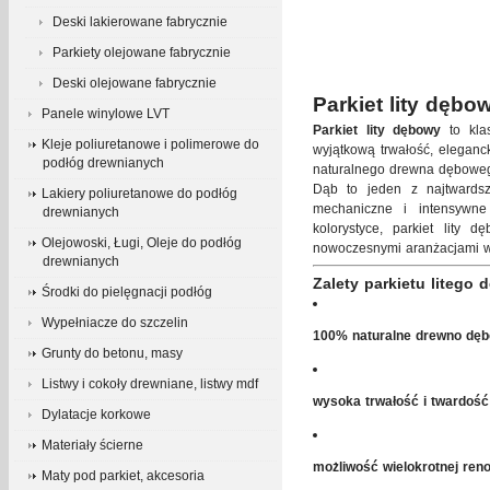
Deski lakierowane fabrycznie
Parkiety olejowane fabrycznie
Deski olejowane fabrycznie
Parkiet lity dęb
Panele winylowe LVT
Parkiet lity dębowy
to kla
Kleje poliuretanowe i polimerowe do
wyjątkową trwałość, eleganc
podłóg drewnianych
naturalnego drewna dębowego,
Dąb to jeden z najtwards
Lakiery poliuretanowe do podłóg
mechaniczne i intensywne 
drewnianych
kolorystyce, parkiet lity
Olejowoski, Ługi, Oleje do podłóg
nowoczesnymi aranżacjami w
drewnianych
Zalety parkietu litego
Środki do pielęgnacji podłóg
Wypełniacze do szczelin
100% naturalne drewno dę
Grunty do betonu, masy
Listwy i cokoły drewniane, listwy mdf
wysoka trwałość i twardość
Dylatacje korkowe
Materiały ścierne
możliwość wielokrotnej reno
Maty pod parkiet, akcesoria